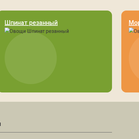
Шпинат резанный
Мо
и